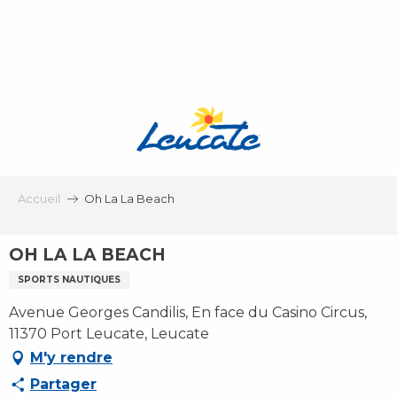
Aller
au
contenu
principal
Accueil
Oh La La Beach
OH LA LA BEACH
SPORTS NAUTIQUES
Avenue Georges Candilis, En face du Casino Circus,
11370 Port Leucate, Leucate
M'y rendre
Partager