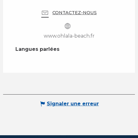
CONTACTEZ-NOUS
www.ohlala-beach.fr
Langues parlées
Langues parlées
Signaler une erreur