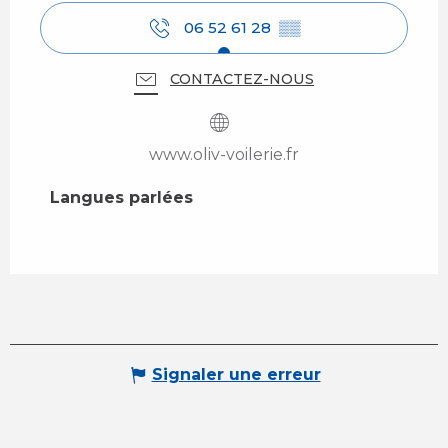
06 52 61 28
▒▒
CONTACTEZ-NOUS
www.oliv-voilerie.fr
Langues parlées
Langues parlées
Signaler une erreur