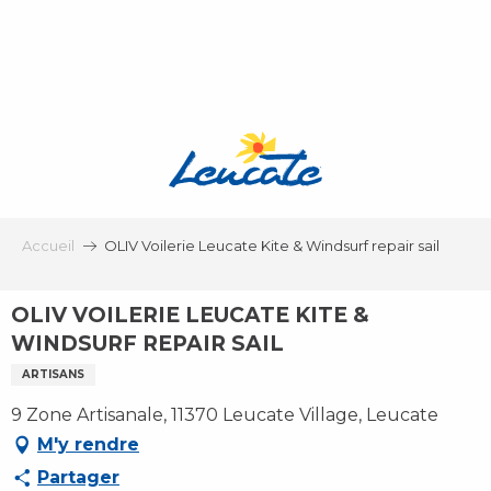
Aller
au
contenu
principal
Accueil
OLIV Voilerie Leucate Kite & Windsurf repair sail
OLIV VOILERIE LEUCATE KITE &
WINDSURF REPAIR SAIL
ARTISANS
9 Zone Artisanale, 11370 Leucate Village, Leucate
M'y rendre
Partager