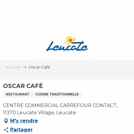
Aller
au
contenu
principal
Accueil
Oscar Café
OSCAR CAFÉ
RESTAURANT
CUISINE TRADITIONNELLE
CENTRE COMMERCIAL CARREFOUR CONTACT,
11370 Leucate Village, Leucate
M'y rendre
Partager