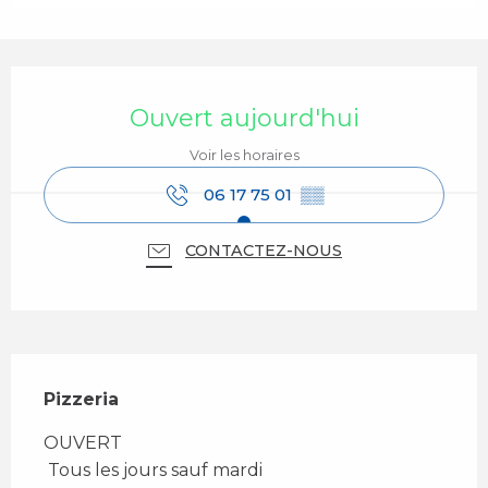
Ouverture et coordonnées
Ouvert aujourd'hui
Voir les horaires
06 17 75 01
▒▒
CONTACTEZ-NOUS
Description
Pizzeria
OUVERT 
 Tous les jours sauf mardi 