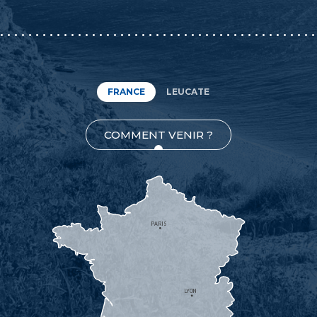
FRANCE
LEUCATE
COMMENT VENIR ?
PARIS
LYON