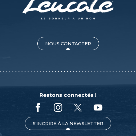
NOUS CONTACTER
Restons connectés !
S'INCRIRE À LA NEWSLETTER