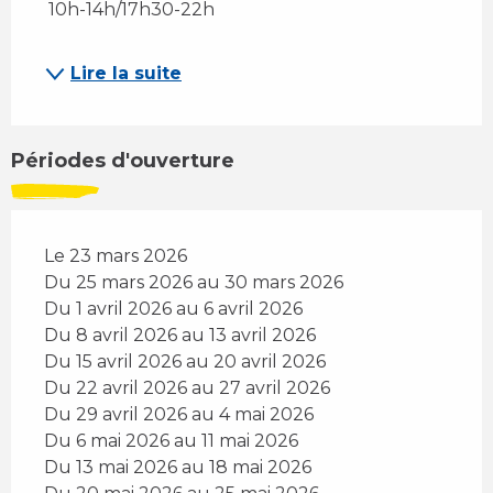
 10h-14h/17h30-22h
Lire la suite
Périodes d'ouverture
Le 23 mars 2026
Du 25 mars 2026 au 30 mars 2026
Du 1 avril 2026 au 6 avril 2026
Du 8 avril 2026 au 13 avril 2026
Du 15 avril 2026 au 20 avril 2026
Du 22 avril 2026 au 27 avril 2026
Du 29 avril 2026 au 4 mai 2026
Du 6 mai 2026 au 11 mai 2026
Du 13 mai 2026 au 18 mai 2026