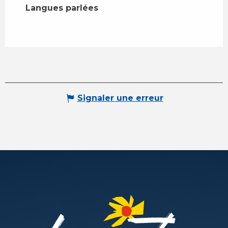
Langues parlées
Langues parlées
Signaler une erreur