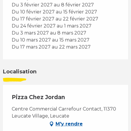
Du 3 février 2027 au 8 février 2027
Du 10 février 2027 au 15 février 2027
Du 17 février 2027 au 22 février 2027
Du 24 février 2027 au 1 mars 2027
Du 3 mars 2027 au 8 mars 2027
Du 10 mars 2027 au 15 mars 2027
Du 17 mars 2027 au 22 mars 2027
Localisation
Pizza Chez Jordan
Centre Commercial Carrefour Contact, 11370
Leucate Village, Leucate
M'y rendre