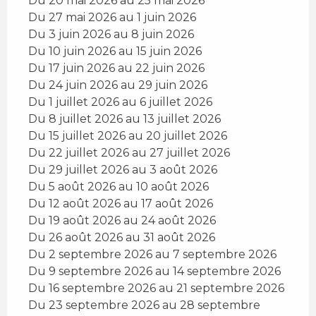
Du 20 mai 2026 au 25 mai 2026
Du 27 mai 2026 au 1 juin 2026
Du 3 juin 2026 au 8 juin 2026
Du 10 juin 2026 au 15 juin 2026
Du 17 juin 2026 au 22 juin 2026
Du 24 juin 2026 au 29 juin 2026
Du 1 juillet 2026 au 6 juillet 2026
Du 8 juillet 2026 au 13 juillet 2026
Du 15 juillet 2026 au 20 juillet 2026
Du 22 juillet 2026 au 27 juillet 2026
Du 29 juillet 2026 au 3 août 2026
Du 5 août 2026 au 10 août 2026
Du 12 août 2026 au 17 août 2026
Du 19 août 2026 au 24 août 2026
Du 26 août 2026 au 31 août 2026
Du 2 septembre 2026 au 7 septembre 2026
Du 9 septembre 2026 au 14 septembre 2026
Du 16 septembre 2026 au 21 septembre 2026
Du 23 septembre 2026 au 28 septembre