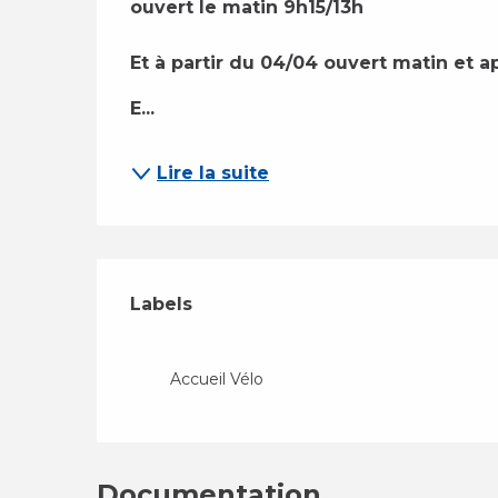
ouvert le matin 9h15/13h 
Et à partir du 04/04 ouvert matin et a
E...
Lire la suite
Offres de presta
Labels
Labels
Accueil Vélo
Documentation