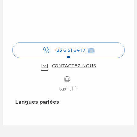
+33 6 51 64 17
▒▒
CONTACTEZ-NOUS
taxi-tf.fr
Langues parlées
Langues parlées