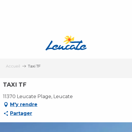
Aller
au
contenu
principal
Accueil
Taxi TF
TAXI TF
11370 Leucate Plage, Leucate
M'y rendre
Partager