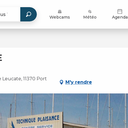
Webcams
Météo
Agenda
E
 Leucate, 11370 Port
M'y rendre