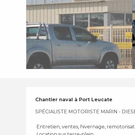
Description
Chantier naval à Port Leucate
SPÉCIALISTE MOTORISTE MARIN - DIESE
 Entretien, ventes, hivernage, remotorisat
 Location sus terre-plein 