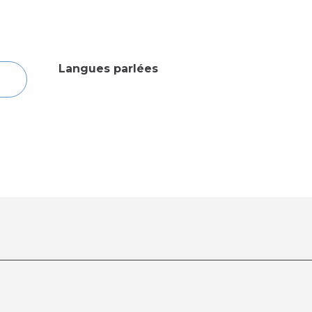
Langues parlées
Langues parlées