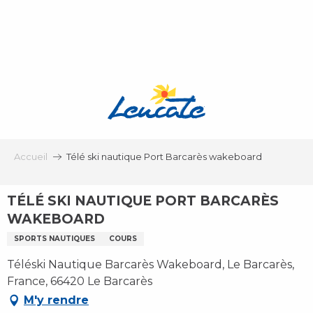
Aller
au
contenu
principal
Accueil
Télé ski nautique Port Barcarès wakeboard
TÉLÉ SKI NAUTIQUE PORT BARCARÈS
WAKEBOARD
SPORTS NAUTIQUES
COURS
Téléski Nautique Barcarès Wakeboard, Le Barcarès,
France, 66420 Le Barcarès
M'y rendre