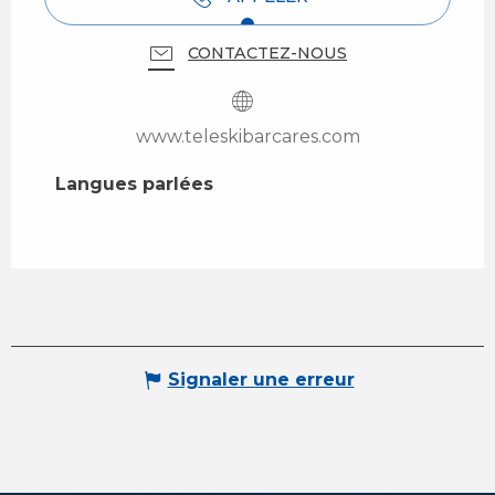
CONTACTEZ-NOUS
www.teleskibarcares.com
Langues parlées
Langues parlées
Signaler une erreur