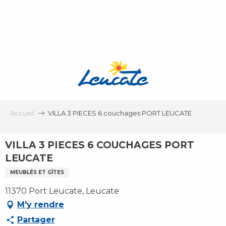
Aller
au
contenu
principal
Accueil
VILLA 3 PIECES 6 couchages PORT LEUCATE
VILLA 3 PIECES 6 COUCHAGES PORT
LEUCATE
MEUBLÉS ET GÎTES
11370 Port Leucate, Leucate
M'y rendre
Partager