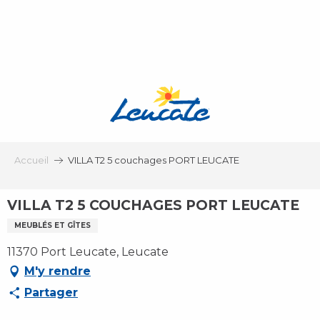
Aller
au
contenu
principal
Accueil
VILLA T2 5 couchages PORT LEUCATE
VILLA T2 5 COUCHAGES PORT LEUCATE
MEUBLÉS ET GÎTES
11370 Port Leucate, Leucate
M'y rendre
Partager