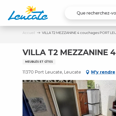
Aller
au
contenu
principal
Accueil
VILLA T2 MEZZANINE 4 couchages PORT LE
VILLA T2 MEZZANINE 
MEUBLÉS ET GÎTES
11370 Port Leucate, Leucate
M'y rendre