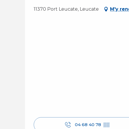
11370 Port Leucate, Leucate
M'y ren
04 68 40 78
▒▒