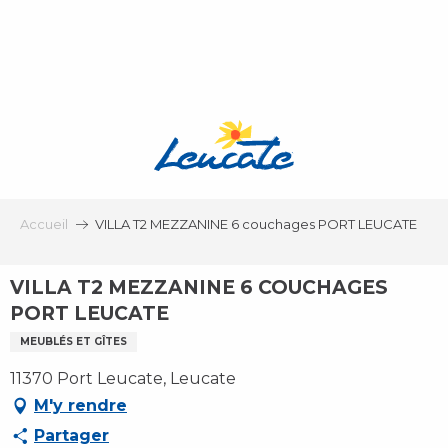
Aller
au
contenu
principal
Accueil
VILLA T2 MEZZANINE 6 couchages PORT LEUCATE
VILLA T2 MEZZANINE 6 COUCHAGES
PORT LEUCATE
MEUBLÉS ET GÎTES
11370 Port Leucate, Leucate
M'y rendre
Partager