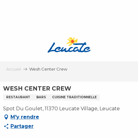
Aller
au
contenu
principal
Accueil
Wesh Center Crew
WESH CENTER CREW
RESTAURANT
BARS
CUISINE TRADITIONNELLE
Spot Du Goulet, 11370 Leucate Village, Leucate
M'y rendre
Partager