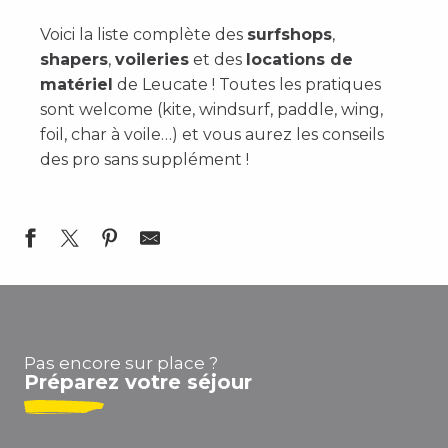
Voici la liste complète des
surfshops
,
shapers
,
voileries
et des
locations de
matériel
de Leucate ! Toutes les pratiques
sont welcome (kite, windsurf, paddle, wing,
foil, char à voile…) et vous aurez les conseils
des pro sans supplément !
Leucate Voilerie
Windy Sam - Réparation Voile, Kite et Wing
La Voilerie - BLR
Pas encore sur place ?
Surfshop Chinook - Windsurf
Préparez votre séjour
Layana Workshop - Board Repair Center
Surf Wear Saint Clair
SURF SHOP Windsurf Leucate