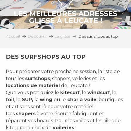
LES MEILLEURES ADRESSES
GLISSE À LEUCATE !
Accueil
Découvrir
La glisse
Des surfshops au top
DES SURFSHOPS AU TOP
Pour préparer votre prochaine session, la liste de
tous les
surfshops
, shapers, voileries et les
locations de matériel
de Leucate !
Que vous pratiquiez le
kitesurf
, le
windsurf
, le
foil
, le
SUP,
la
wing
ou le
char à voile
, boutiques
et artisans sont là pour votre matériel !
Des
shapers
à votre écoute fabriquent et
réparent vos boards. Pour les voiles et les ailes de
kite, grand choix de
voileries
!