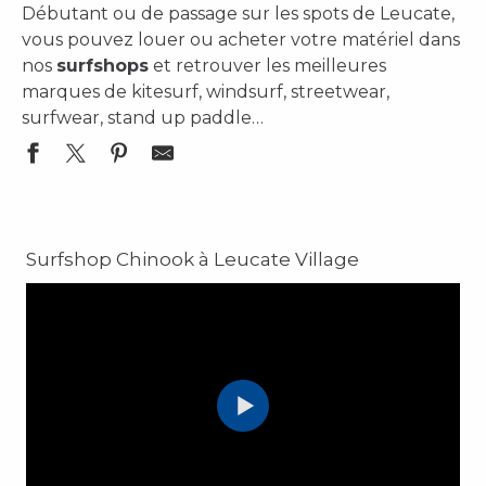
Débutant ou de passage sur les spots de Leucate,
vous pouvez louer ou acheter votre matériel dans
nos
surfshops
et retrouver les meilleures
marques de kitesurf, windsurf, streetwear,
surfwear, stand up paddle…
Layana Workshop - Board Repair Center
Surfone - Surfshop - Vêtements
Surfshop Chinook à Leucate Village
Surf Wear Saint Clair
Leucate Voilerie
Surfshop DIRECTWIND
Surfshop Chinook - Windsurf
La Voilerie - BLR
Surfshop Chinook - Kite / SUP / Foil
SURF SHOP Windsurf Leucate
OLIV Voilerie Leucate Kite & Windsurf repair sail