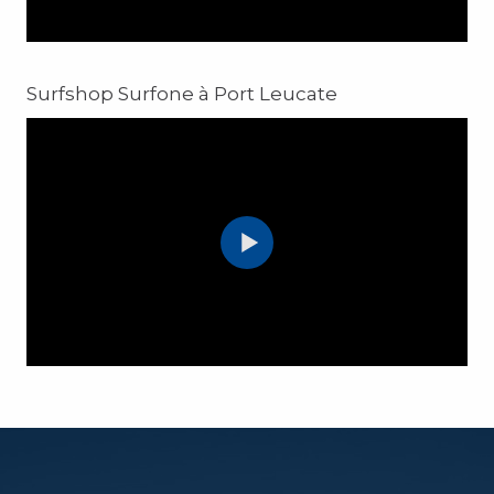
SURF SHOP Huraca
Location Windsurf à Leucate
Surfshop Surfone à Port Leucate